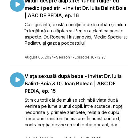
Mituri despre alăptare: Rundă fulger cu
medicii pediatri - invitat Dr. Iulia Balint Boia
| ABC DE PEDIA, ep. 16
Cu siguranță, există o mulțime de întrebări și mituri
în legătură cu alăptarea. Pentru a clarifica aceste
aspecte, Dr. Roxana Hristianovici, Medic Specialist
Pediatru și gazda podcastului
August 05, 2024
•
Season 1
•
Episode 16
•
12:25
Viața sexuală după bebe - invitat Dr. Iulia
Balint-Boia & Dr. Ioan Boleac | ABC DE
PEDIA, ep. 15
Știm cu toții cât de mult se schimbă viața după
venirea pe lume a unui copil. Între scutece, nopți
nedormite și primele zâmbete, relația de cuplu
trece prin transformări majore. În acest context,
contracepția devine un subiect important, dar...