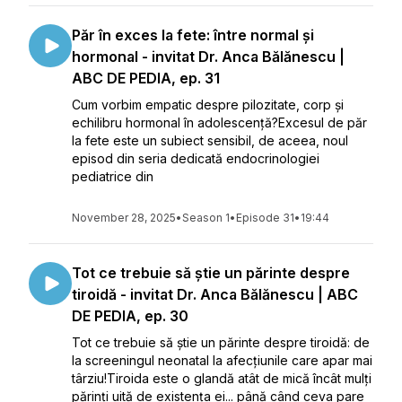
Păr în exces la fete: între normal și
hormonal - invitat Dr. Anca Bălănescu |
ABC DE PEDIA, ep. 31
Cum vorbim empatic despre pilozitate, corp și
echilibru hormonal în adolescență?Excesul de păr
la fete este un subiect sensibil, de aceea, noul
episod din seria dedicată endocrinologiei
pediatrice din
November 28, 2025
•
Season 1
•
Episode 31
•
19:44
Tot ce trebuie să știe un părinte despre
tiroidă - invitat Dr. Anca Bălănescu | ABC
DE PEDIA, ep. 30
Tot ce trebuie să știe un părinte despre tiroidă: de
la screeningul neonatal la afecțiunile care apar mai
târziu!Tiroida este o glandă atât de mică încât mulți
părinți uită de existența ei... până când ceva pare