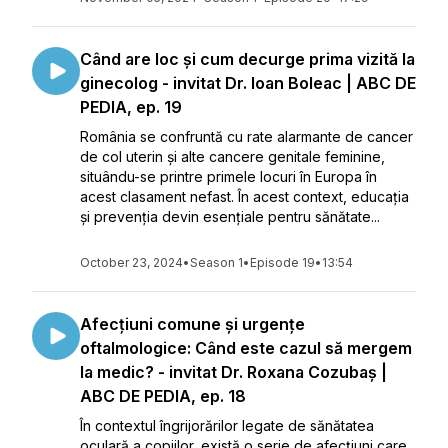
Când are loc și cum decurge prima vizită la
ginecolog - invitat Dr. Ioan Boleac | ABC DE
PEDIA, ep. 19
România se confruntă cu rate alarmante de cancer
de col uterin și alte cancere genitale feminine,
situându-se printre primele locuri în Europa în
acest clasament nefast. În acest context, educația
și prevenția devin esențiale pentru sănătate...
October 23, 2024
•
Season 1
•
Episode 19
•
13:54
Afecțiuni comune și urgențe
oftalmologice: Când este cazul să mergem
la medic? - invitat Dr. Roxana Cozubaș |
ABC DE PEDIA, ep. 18
În contextul îngrijorărilor legate de sănătatea
oculară a copiilor, există o serie de afecțiuni care