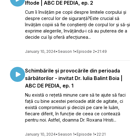
Iftode | ABC DE PEDIA, ep. 2
Cum îi învățăm pe copii despre limitele corpului și
despre cercul lor de siguranță?Este crucial să
învățăm copiii să fie conștienți de corpul lor și să-și
exprime alegerile, învățându-i că au puterea de a
decide cui își oferă afecțiunea...
January 10, 2024
•
Season 1
•
Episode 2
•
21:49
Schimbările și provocările din perioada
sărbătorilor - invitat Dr. Iulia Balint Boia |
ABC DE PEDIA, ep. 1
Nu există o rețetă minune care să te ajute să faci
față cu bine acestei perioade atât de agitate, ci
există compromisuri și decizii pe care le luăm,
fiecare diferit, în funcție de ceea ce contează
pentru noi. Astfel, doamna Dr. Roxana Hristi...
January 10, 2024
•
Season 1
•
Episode 1
•
22:21