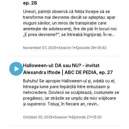
ep. 28
Uneori, părinții observă că fetița începe să se
transforme mai devreme decât se așteptau: apar
mugurii sânilor, un miros de transpirație care
amintește de adolescenți, fire de păr în locuri noi.
„E prea devreme?”, se întreabă îngrijorați. În re...
November 07, 2025
•
Season 1
•
Episode 28
•
35:42
Halloween-ul: DA sau NU? - invitat
Alexandra Iftode | ABC DE PEDIA, ep. 27
Buhuhu! Se apropie Halloween-ul și, odată cu el,
întreaga lume pare împărțită între entuziasm și
neîncredere. Dovlecii se sculptează, costumele se
pregătesc, iar străzile se umplu de mici vrăjitoare
și supereroi. Totuși, în fiecare an, revin...
October 20, 2025
•
Season 1
•
Episode 27
•
15:20