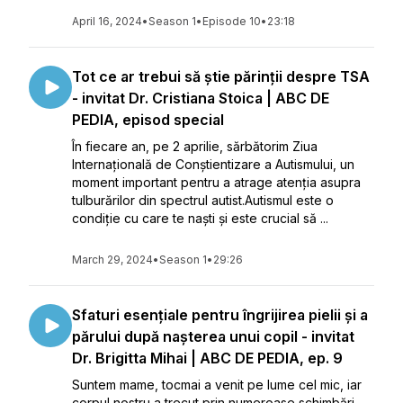
April 16, 2024
•
Season 1
•
Episode 10
•
23:18
Tot ce ar trebui să știe părinții despre TSA
- invitat Dr. Cristiana Stoica | ABC DE
PEDIA, episod special
În fiecare an, pe 2 aprilie, sărbătorim Ziua
Internațională de Conștientizare a Autismului, un
moment important pentru a atrage atenția asupra
tulburărilor din spectrul autist.Autismul este o
condiție cu care te naști și este crucial să ...
March 29, 2024
•
Season 1
•
29:26
Sfaturi esențiale pentru îngrijirea pielii și a
părului după nașterea unui copil - invitat
Dr. Brigitta Mihai | ABC DE PEDIA, ep. 9
Suntem mame, tocmai a venit pe lume cel mic, iar
corpul nostru a trecut prin numeroase schimbări.