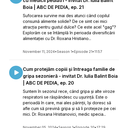
cu medicii pediatri - invitat Dr. Iulia Balint
Boia | ABC DE PEDIA, ep. 21
Sufocarea survine mai des atunci când copilul
consumă alimente solide? De ce simt cei mici
atracția pentru gustul dulce? Ce este acel "gag"?
Explorăm ce se întâmplă în perioada diversificării
alimentației cu Dr. Roxana Hristiano...
November 11, 2024
•
Season 1
•
Episode 21
•
11:57
Cum protejăm copiii și întreaga familie de
gripa sezonieră - invitat Dr. Iulia Balint Boia
| ABC DE PEDIA, ep. 20
Suntem în sezonul rece, când gripa și alte viroze
respiratorii se răspândesc cu ușurință. Este o
perioadă în care, mai ales părinții, își doresc să
afle cum să prevină gripa și să îi protejeze pe cei
mici. Dr. Roxana Hristianovici, medic specia...
November 05, 2024
•
Season 1
•
Episode 20
•
17:29