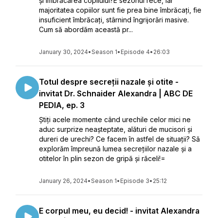
și îmbrăcarea copilului?E sezonul rece, iar
majoritatea copiilor sunt fie prea bine îmbrăcați, fie
insuficient îmbrăcați, stârnind îngrijorări masive.
Cum să abordăm această pr...
January 30, 2024
•
Season 1
•
Episode 4
•
26:03
Totul despre secreții nazale și otite -
invitat Dr. Schnaider Alexandra | ABC DE
PEDIA, ep. 3
Știți acele momente când urechile celor mici ne
aduc surprize neașteptate, alături de mucisori și
dureri de urechi? Ce facem în astfel de situații? Să
explorăm împreună lumea secrețiilor nazale și a
otitelor în plin sezon de gripă și răceli!=
January 26, 2024
•
Season 1
•
Episode 3
•
25:12
E corpul meu, eu decid! - invitat Alexandra