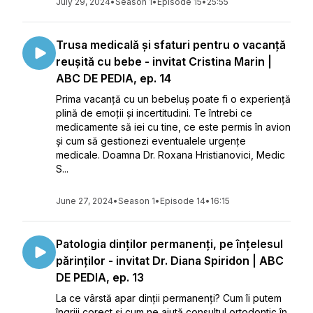
July 29, 2024
•
Season 1
•
Episode 15
•
25:55
Trusa medicală și sfaturi pentru o vacanță
reușită cu bebe - invitat Cristina Marin |
ABC DE PEDIA, ep. 14
Prima vacanță cu un bebeluș poate fi o experiență
plină de emoții și incertitudini. Te întrebi ce
medicamente să iei cu tine, ce este permis în avion
și cum să gestionezi eventualele urgențe
medicale. Doamna Dr. Roxana Hristianovici, Medic
S...
June 27, 2024
•
Season 1
•
Episode 14
•
16:15
Patologia dinților permanenți, pe înțelesul
părinților - invitat Dr. Diana Spiridon | ABC
DE PEDIA, ep. 13
La ce vârstă apar dinții permanenți? Cum îi putem
îngriji corect și cum ne ajută consultul ortodontic în