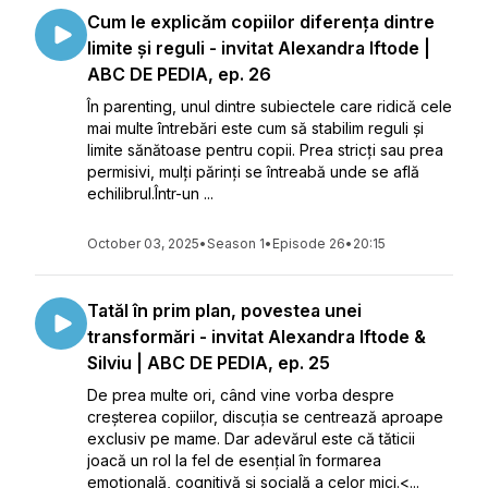
Cum le explicăm copiilor diferența dintre
limite și reguli - invitat Alexandra Iftode |
ABC DE PEDIA, ep. 26
În parenting, unul dintre subiectele care ridică cele
mai multe întrebări este cum să stabilim reguli și
limite sănătoase pentru copii. Prea stricți sau prea
permisivi, mulți părinți se întreabă unde se află
echilibrul.Într-un ...
October 03, 2025
•
Season 1
•
Episode 26
•
20:15
Tatăl în prim plan, povestea unei
transformări - invitat Alexandra Iftode &
Silviu | ABC DE PEDIA, ep. 25
De prea multe ori, când vine vorba despre
creșterea copiilor, discuția se centrează aproape
exclusiv pe mame. Dar adevărul este că tăticii
joacă un rol la fel de esențial în formarea
emoțională, cognitivă și socială a celor mici.<...