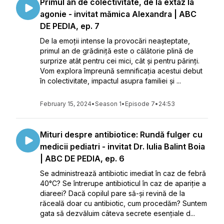
Primul an de colectivitate, de la extaz la
agonie - invitat mămica Alexandra | ABC
DE PEDIA, ep. 7
De la emoții intense la provocări neașteptate,
primul an de grădiniță este o călătorie plină de
surprize atât pentru cei mici, cât și pentru părinți.
Vom explora împreună semnificația acestui debut
în colectivitate, impactul asupra familiei și ...
February 15, 2024
•
Season 1
•
Episode 7
•
24:53
Mituri despre antibiotice: Rundă fulger cu
medicii pediatri - invitat Dr. Iulia Balint Boia
| ABC DE PEDIA, ep. 6
Se administrează antibiotic imediat în caz de febră
40°C? Se întrerupe antibioticul în caz de apariție a
diareei? Dacă copilul pare să-și revină de la
răceală doar cu antibiotic, cum procedăm? Suntem
gata să dezvăluim câteva secrete esențiale d...