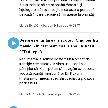
Acum trebuie să ne acordăm răbdare și
înțelegere, să recunoaștem că este o perioadă
delicată în care trebuie să fim atente la priorități.
March 19, 2024
•
Season 1
•
Episode 9
•
22:17
Despre renunțarea la scutec: Ghid pentru
mămici - invitat mămica Lisiana | ABC DE
PEDIA, ep. 8
Renunțarea la scutec poate fi un moment de
tranziție semnificativ în viața unui copil și a
părinților săi. Cum putem să navigăm cu succes
această etapă? Împreună cu Dr. Roxana
Hristianovici, medic specialist pediatru și gazda
podcastului
March 15, 2024
•
Season 1
•
Episode 8
•
22:25