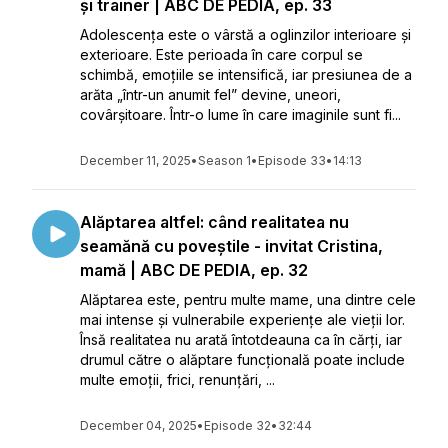
și trainer | ABC DE PEDIA, ep. 33
Adolescența este o vârstă a oglinzilor interioare și
exterioare. Este perioada în care corpul se
schimbă, emoțiile se intensifică, iar presiunea de a
arăta „într-un anumit fel” devine, uneori,
covârșitoare. Într-o lume în care imaginile sunt fi...
December 11, 2025
•
Season 1
•
Episode 33
•
14:13
Alăptarea altfel: când realitatea nu
seamănă cu poveștile - invitat Cristina,
mamă | ABC DE PEDIA, ep. 32
Alăptarea este, pentru multe mame, una dintre cele
mai intense și vulnerabile experiențe ale vieții lor.
Însă realitatea nu arată întotdeauna ca în cărți, iar
drumul către o alăptare funcțională poate include
multe emoții, frici, renunțări, ...
December 04, 2025
•
Episode 32
•
32:44