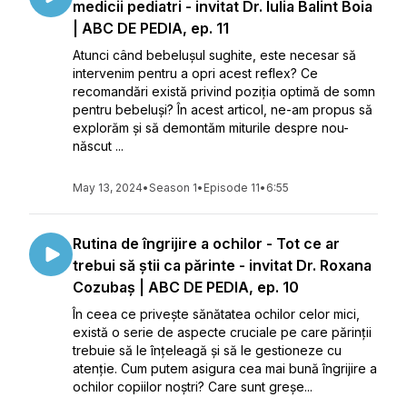
medicii pediatri - invitat Dr. Iulia Balint Boia
| ABC DE PEDIA, ep. 11
Atunci când bebelușul sughite, este necesar să
intervenim pentru a opri acest reflex? Ce
recomandări există privind poziția optimă de somn
pentru bebeluși? În acest articol, ne-am propus să
explorăm și să demontăm miturile despre nou-
născut ...
May 13, 2024
•
Season 1
•
Episode 11
•
6:55
Rutina de îngrijire a ochilor - Tot ce ar
trebui să știi ca părinte - invitat Dr. Roxana
Cozubaș | ABC DE PEDIA, ep. 10
În ceea ce privește sănătatea ochilor celor mici,
există o serie de aspecte cruciale pe care părinții
trebuie să le înțeleagă și să le gestioneze cu
atenție. Cum putem asigura cea mai bună îngrijire a
ochilor copiilor noștri? Care sunt greșe...