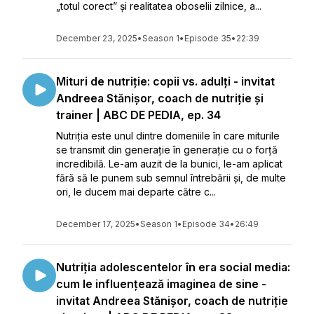
„totul corect” și realitatea oboselii zilnice, a...
December 23, 2025
•
Season 1
•
Episode 35
•
22:39
Mituri de nutriție: copii vs. adulți - invitat
Andreea Stănișor, coach de nutriție și
trainer | ABC DE PEDIA, ep. 34
Nutriția este unul dintre domeniile în care miturile
se transmit din generație în generație cu o forță
incredibilă. Le-am auzit de la bunici, le-am aplicat
fără să le punem sub semnul întrebării și, de multe
ori, le ducem mai departe către c...
December 17, 2025
•
Season 1
•
Episode 34
•
26:49
Nutriția adolescentelor în era social media:
cum le influențează imaginea de sine -
invitat Andreea Stănișor, coach de nutriție