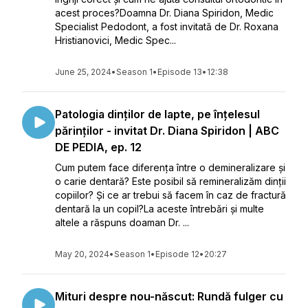
acest proces?Doamna Dr. Diana Spiridon, Medic
Specialist Pedodont, a fost invitată de Dr. Roxana
Hristianovici, Medic Spec...
June 25, 2024
•
Season 1
•
Episode 13
•
12:38
Patologia dinților de lapte, pe înțelesul
părinților - invitat Dr. Diana Spiridon | ABC
DE PEDIA, ep. 12
Cum putem face diferența între o demineralizare și
o carie dentară? Este posibil să remineralizăm dinții
copiilor? Și ce ar trebui să facem în caz de fractură
dentară la un copil?La aceste întrebări și multe
altele a răspuns doaman Dr. ...
May 20, 2024
•
Season 1
•
Episode 12
•
20:27
Mituri despre nou-născut: Rundă fulger cu